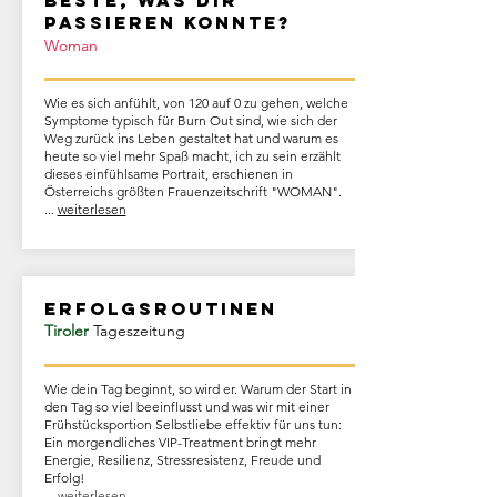
Beste, was dir
passieren konnte?
Woman
Wie es sich anfühlt, von 120 auf 0 zu gehen, welche
Symptome typisch für Burn Out sind, wie sich der
Weg zurück ins Leben gestaltet hat und warum es
heute so viel mehr Spaß macht, ich zu sein erzählt
dieses einfühlsame Portrait, erschienen in
Österreichs größten Frauenzeitschrift "WOMAN".
...
weiterlesen
Erfolgsroutinen
Tiroler
Tageszeitung
Wie dein Tag beginnt, so wird er. Warum der Start in
den Tag so viel beeinflusst und was wir mit einer
Frühstücksportion Selbstliebe effektiv für uns tun:
Ein morgendliches VIP-Treatment bringt mehr
Energie, Resilienz, Stressresistenz, Freude und
Erfolg!
.
...weiterlesen