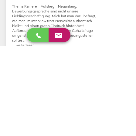
Thema Karriere – Aufstieg – Neuanfang:
Bewerbungsgespräche sind nicht unsere
Lieblingsbeschäftigung. Mich hat man dazu befragt,
wie man im Interview trotz Nervosität authentisch
bleibt und einen guten Eindruck hinterlässt!
Außerdem: Wie du souverän mit der Gehaltsfrage
umgehst und welche Fragen du unbedingt stellen
solltest.
... weiterlesen
mal kurz innehalten
...
Bildung
& Karriere
Gleich nach der Schule sind mehrere wichtige
Entscheidungen zu treffen, vor allem: Was nun?
Was ist mein Beruf und der beste weg dorthin? Gap
Year oder Uni? Soviel schon im Voraus: Träumen ist
erlaubt!
... weiterlesen