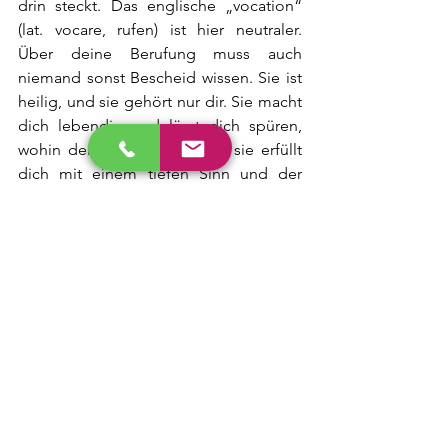
drin steckt. Das englische „vocation“ 
(lat. vocare, rufen) ist hier neutraler. 
Über deine Berufung muss auch 
niemand sonst Bescheid wissen. Sie ist 
heilig, und sie gehört nur dir. Sie macht 
dich lebendig und lässt dich spüren, 
wohin deine Seele will. Und sie erfüllt 
dich mit einem tiefen Sinn und der 
Gewissheit, genau richtig zu sein. Deine 
Berufung kann alles sein, das das in dir 
hervorbringt. Deine Kinder aufziehen 
kann deine Berufung sein. Dich um 
deine Beziehung kümmern. Die alten 
Menschen in deiner Nachbarschaft 
besuchen. Dich um Frieden in der 
Wohngemeinschaft bemühen. Nach 
spiritueller Erleuchtung suchen. Im 
Wald den Müll einsammeln als Geste 
der Liebe gegenüber deinen 