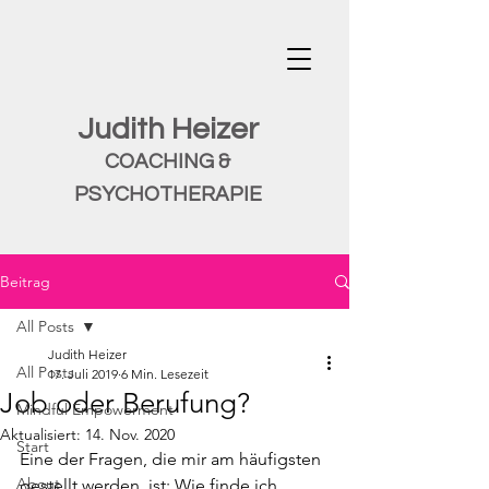
Judith Heizer
COACHING &
PSYCHOTHERAPIE
Beitrag
All Posts
Judith Heizer
All Posts
17. Juli 2019
6 Min. Lesezeit
Job oder Berufung?
Mindful Empowerment
Aktualisiert:
14. Nov. 2020
Start
Eine der Fragen, die mir am häufigsten 
About
gestellt werden, ist: Wie finde ich 