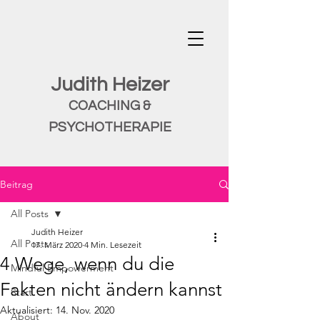
Judith Heizer
COACHING &
PSYCHOTHERAPIE
Beitrag
All Posts
Judith Heizer
All Posts
17. März 2020
4 Min. Lesezeit
4 Wege, wenn du die
Mindful Empowerment
Fakten nicht ändern kannst
Start
Aktualisiert:
14. Nov. 2020
About